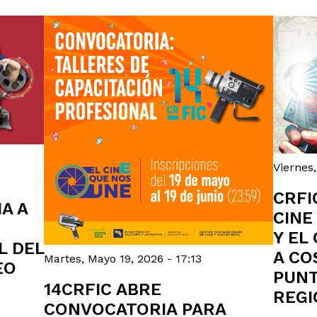
Viernes,
CRFI
A A
CINE
Y EL
L DEL
A CO
Martes, Mayo 19, 2026 - 17:13
EO
PUNT
14CRFIC ABRE
REGI
CONVOCATORIA PARA