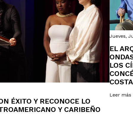
Jueves, Ju
EL AR
ONDAS
LOS C
CONCÉ
COSTA
Leer más
ON ÉXITO Y RECONOCE LO
NTROAMERICANO Y CARIBEÑO