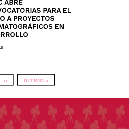
C ABRE
OCATORIAS PARA EL
O A PROYECTOS
MATOGRÁFICOS EN
ARROLLO
ás
SIGUIENTE
››
ÚLTIMA
ÚLTIMO »
PÁGINA
PÁGINA