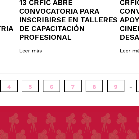
13 CRFIC ABRE
CRFI
CONVOCATORIA PARA
CONV
INSCRIBIRSE EN TALLERES
APOY
RIA
DE CAPACITACIÓN
CINE
PROFESIONAL
DES
Leer más
Leer m
NA
PÁGINA
4
PÁGINA
5
PÁGINA
6
PÁGINA
7
PÁGINA
8
PÁGINA
9
…