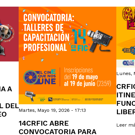
Lunes, M
CRFI
A A
ITIN
FUNC
L DEL
Martes, Mayo 19, 2026 - 17:13
LIBE
EO
14CRFIC ABRE
Leer m
CONVOCATORIA PARA