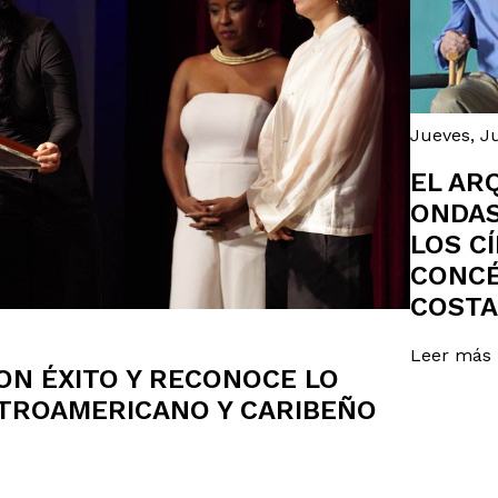
Jueves, Ju
EL AR
ONDAS
LOS C
CONCÉ
COSTA
Leer más
ON ÉXITO Y RECONOCE LO
NTROAMERICANO Y CARIBEÑO