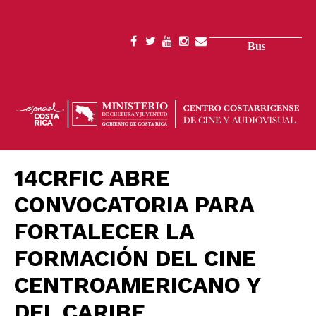
Pasar
al
contenido
Buscar
SOCIAL
principal
MENU
14CRFIC ABRE
CONVOCATORIA PARA
FORTALECER LA
FORMACIÓN DEL CINE
CENTROAMERICANO Y
DEL CARIBE