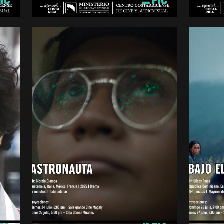
minutos
minutos
Mayores de 15 años
Mayores 
ASTRONAUTA
BAJO
Ficción
Animació
Guatemala
Costa Ri
2025
2025