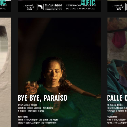
minutos
5 220 mi
Mayores de 15 años
Mayores 
BYE BYE, PARAÍSO
CALL
Drama
Drama
Costa Rica
Serbia