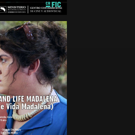
nutos
de 15 años
H AND LIFE
LENA (MORTE E VIDA
LENA)
 Drama, Misterio