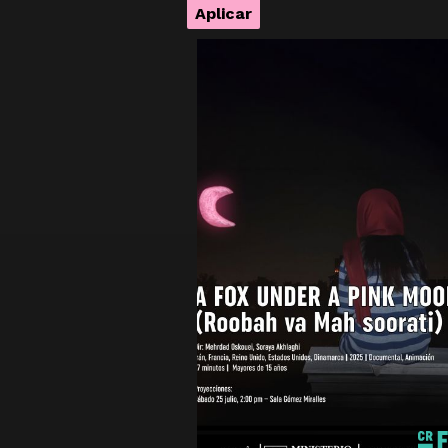
A FOX UNDER A PINK
MOON (ROOBAH VA MAH
SOORATI)
Documental
Irán
2025
minutos