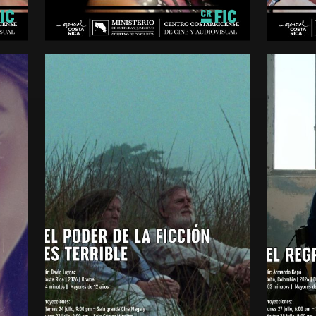
2025
2025
minutos
minutos
Mayores de 15 años
Mayores 
EL PODER DE LA FICCIÓN
S
ES TERRIBLE
EL R
Drama
Drama