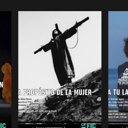
A PROPÓSITO DE LA
MUJER
A TU
Documental
Drama
Costa Rica
Cuba
1975
2025
minutos
7 680 mi