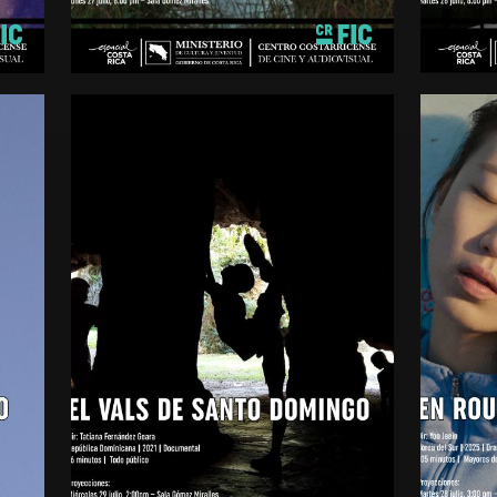
Costa Rica
Cuba
2026
2025
minutos
5 580 mi
Mayores de 15 años
Mayores 
EL VALS DE SANTO
DOMINGO
EN R
Documental
Drama