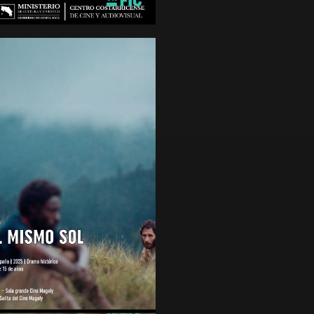
de 15 años
 EL MISMO SOL
n, Drama
ca