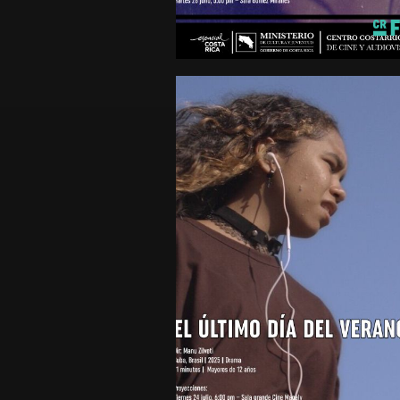
Costa Rica
2025
minutos
Mayores de 15 años
EL ÚLTIMO DÍA DEL
VERANO
Drama