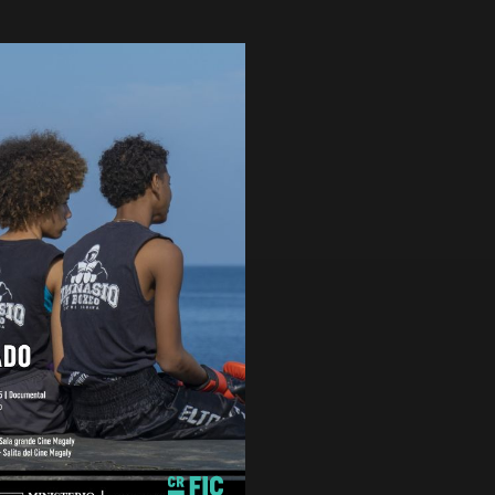
 LADO
nutos