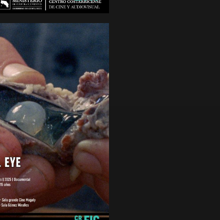
de 15 años
AL EYE
raje
ca