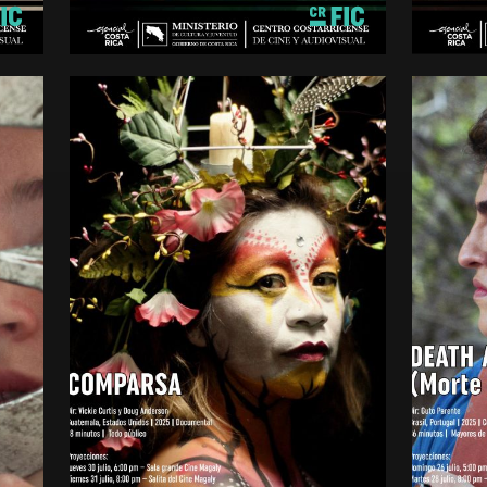
2025
2025
minutos
5 940 mi
Mayores de 15 años
Mayores 
DEAT
MADA
COMPARSA
MADA
Drama
Comedia,
Guatemala
Brasil