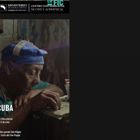
nutos
de 15 años
E CUBA