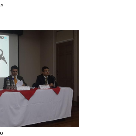
ás
30