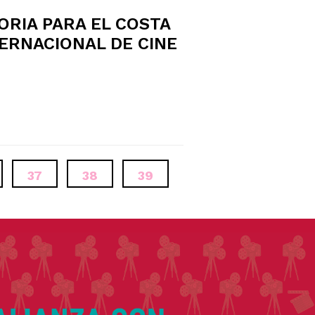
RIA PARA EL COSTA
TERNACIONAL DE CINE
INA
PÁGINA
37
PÁGINA
38
PÁGINA
39