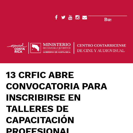
Pasar
al
contenido
Buscar
SOCIAL
principal
MENU
13 CRFIC ABRE
CONVOCATORIA PARA
INSCRIBIRSE EN
TALLERES DE
CAPACITACIÓN
PROFESIONAL