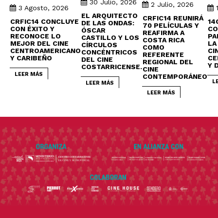
30 Julio, 2026
2 Julio, 2026
3 Agosto, 2026
EL ARQUITECTO
CRFIC14 REUNIRÁ
CRFIC14 CONCLUYE
14
DE LAS ONDAS:
70 PELÍCULAS Y
CON ÉXITO Y
CO
ÓSCAR
REAFIRMA A
RECONOCE LO
PA
CASTILLO Y LOS
COSTA RICA
MEJOR DEL CINE
LA
CÍRCULOS
COMO
CENTROAMERICANO
CI
CONCÉNTRICOS
REFERENTE
Y CARIBEÑO
CE
DEL CINE
REGIONAL DEL
Y 
COSTARRICENSE.
CINE
LEER MÁS
CONTEMPORÁNEO
L
LEER MÁS
LEER MÁS