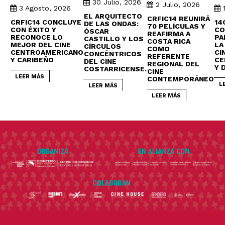
30 Julio, 2026
2 Julio, 2026
3 Agosto, 2026
EL ARQUITECTO
CRFIC14 REUNIRÁ
CRFIC14 CONCLUYE
14
DE LAS ONDAS:
70 PELÍCULAS Y
CON ÉXITO Y
CO
ÓSCAR
REAFIRMA A
RECONOCE LO
PA
CASTILLO Y LOS
COSTA RICA
MEJOR DEL CINE
LA
CÍRCULOS
COMO
CENTROAMERICANO
CI
CONCÉNTRICOS
REFERENTE
Y CARIBEÑO
CE
DEL CINE
REGIONAL DEL
Y 
COSTARRICENSE.
CINE
LEER MÁS
CONTEMPORÁNEO
L
LEER MÁS
LEER MÁS