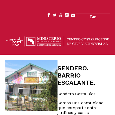
Pasar
al
contenido
Buscar
SOCIAL
principal
MENU
SENDERO.
BARRIO
ESCALANTE.
Sendero Costa Rica
Somos una comunidad
que comparte entre
jardines y casas