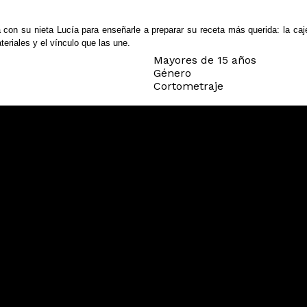
 con su nieta Lucía para enseñarle a preparar su receta más querida: la caj
teriales y el vínculo que las une.
Mayores de 15 años
Género
Cortometraje