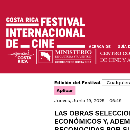
Pasar
al
contenido
principal
ACERCA DE
GUÍA 
Edición del Festival
Jueves, Junio 19, 2025 - 06:49
LAS OBRAS SELECCIO
ECONÓMICOS Y, ADEM
RECONOCIDAS POR SU