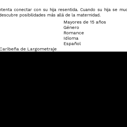
intenta conectar con su hija resentida. Cuando su hija se mu
 descubre posibilidades más allá de la maternidad.
Mayores de 15 años
Género
Romance
Idioma
Español
Caribeña de Largometraje