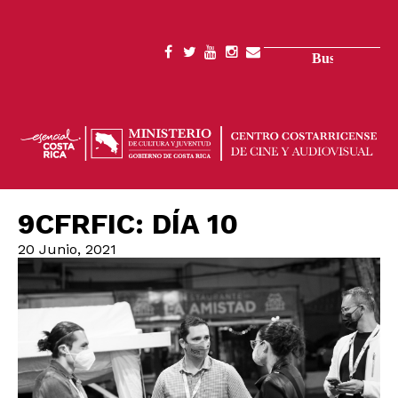
Pasar
al
contenido
Buscar
SOCIAL
principal
MENU
9CFRFIC: DÍA 10
20 Junio, 2021