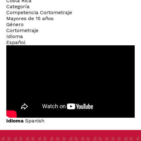
Costa Rica
Categoría
Competencia Cortometraje
Mayores de 15 años
Género
Cortometraje
Idioma
Español
Idioma
Spanish