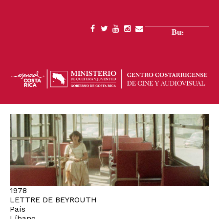
Pasar
al
contenido
Buscar
SOCIAL
principal
MENU
1978
LETTRE DE BEYROUTH
País
Líbano