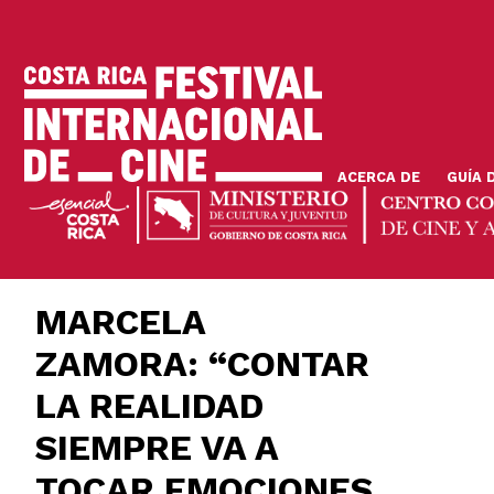
Pasar
al
contenido
principal
ACERCA DE
GUÍA 
MARCELA
ZAMORA: “CONTAR
LA REALIDAD
SIEMPRE VA A
TOCAR EMOCIONES