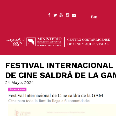
Pasar
al
contenido
Buscar
SOCIAL
principal
MENU
FESTIVAL INTERNACIONAL
DE CINE SALDRÁ DE LA GA
24 Mayo, 2024