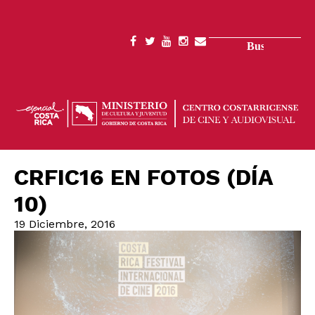
Pasar
al
contenido
Buscar
SOCIAL
principal
MENU
CRFIC16 EN FOTOS (DÍA
10)
19 Diciembre, 2016