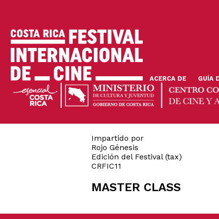
Pasar
al
contenido
principal
ACERCA DE
GUÍA 
Impartido por
Rojo Génesis
Edición del Festival (tax)
CRFIC11
MASTER CLASS